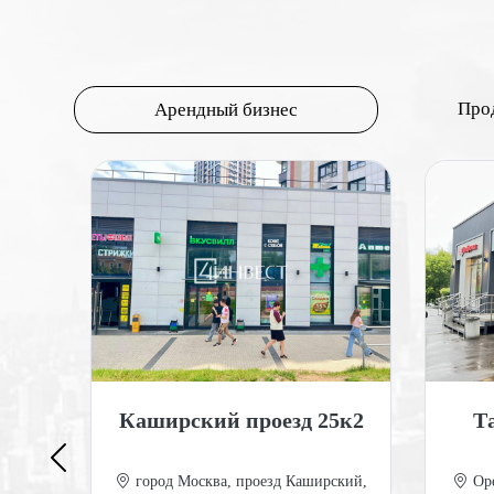
Про
Арендный бизнес
20А
Каширский проезд 25к2
Т
ород
город Москва, проезд Каширский,
Оре