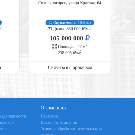
Солнечногорск, улица Красная, 64
М
Окупаемость: 10.3 лет
ес
Доход: 850 000
/мес
105 000 000
2
Площадь: 441м
2
238 095
/м
м
Связаться с брокером
О компании
 недвижимости
Партнёры
окупкой
Вакансии компании
екта
Условия обработки персональных