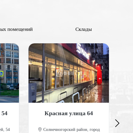
вых помещений
Склады
 54
Красная улица 64
Гот
й, 54
Солнечногорский район, город