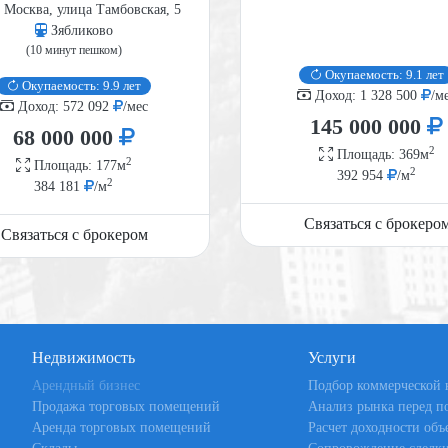
 Москва, улица Тамбовская, 5
Зябликово
(10 минут пешком)
Окупаемость: 9.1 лет
Окупаемость: 9.9 лет
Доход: 1 328 500
/м
Доход: 572 092
/мес
145 000 000
68 000 000
2
Площадь: 369м
2
Площадь: 177м
2
392 954
/м
2
384 181
/м
Связаться с брокеро
Связаться с брокером
Недвижимость
Услуги
Арендный бизнес
Подбор коммерческой
Продажа торговых помещений
Анализ рынка перед п
Аренда торговых помещений
Расчет доходности объ