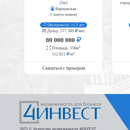
20А
25к2
город
Варшавская
(1 минута пешком)
Окупаемость: 11.5 лет
Доход: 577 500
/мес
80 000 000
2
Площадь: 156м
2
512 821
/м
Связаться с брокером
2025 © Агентство недвижимости 4INVEST