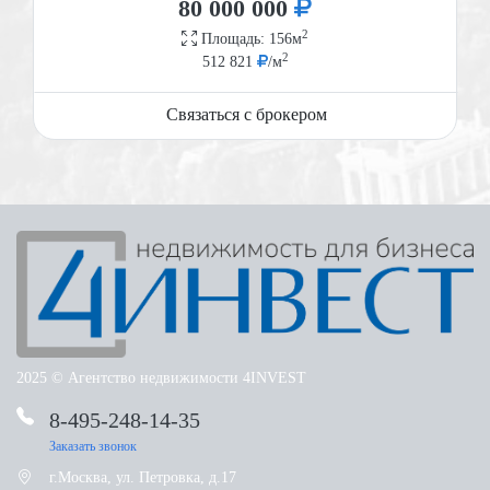
80 000 000
2
Площадь: 156м
2
512 821
/м
Связаться с брокером
2025 © Агентство недвижимости 4INVEST
8-495-248-14-35
Башиловская улица 11
Башиловская улица 11
Ярославское шоссе 218
Заказать звонок
г.Москва, ул. Петровка, д.17