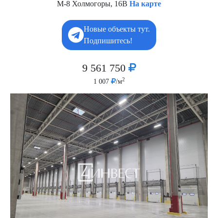
М-8 Холмогоры, 16В
На карте
Новые объекты тут.
Подпишитесь!
9 561 750
2
1 007
/м