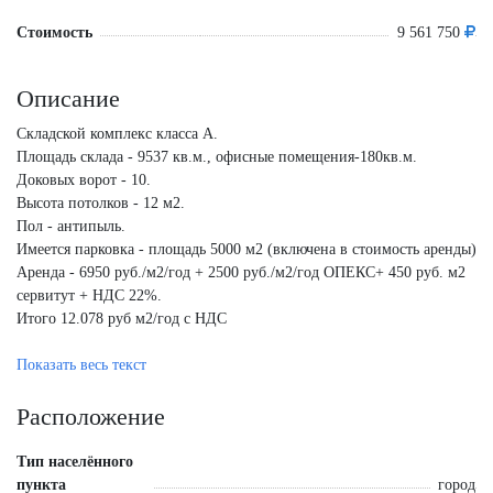
Стоимость
9 561 750
Описание
Складской комплекс класса А.
Площадь склада - 9537 кв.м., офисные помещения-180кв.м.
Доковых ворот - 10.
Высота потолков - 12 м2.
Пол - антипыль.
Имеется парковка - площадь 5000 м2 (включена в стоимость аренды)
Аренда - 6950 руб./м2/год + 2500 руб./м2/год ОПЕКС+ 450 руб. м2
сервитут + НДС 22%.
Итого 12.078 руб м2/год с НДС
Прямая аренда от собственника.
Показать весь текст
Въезд на территорию бесплатный, круглосуточный.
Расположение
Тип населённого
пункта
город