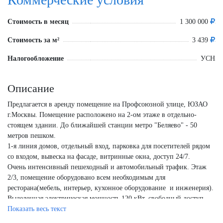
Стоимость в месяц
1 300 000
Стоимость за м²
3 439
Налогообложение
УСН
Описание
Предлагается в аренду помещение на Профсоюзной улице, ЮЗАО
г.Москвы. Помещение расположено на 2-ом этаже в отдельно-
стоящем здании. До ближайшей станции метро "Беляево" - 50
метров пешком.
1-я линия домов, отдельный вход, парковка для посетителей рядом
со входом, вывеска на фасаде, витринные окна, доступ 24/7.
Очень интенсивный пешеходный и автомобильный трафик. Этаж
2/3, помещение оборудовано всем необходимым для
ресторана(мебель, интерьер, кухонное оборудование и инженерия).
Выделенная электрическая мощность 120 кВт, свободный доступ
24/7.
Показать весь текст
Общая площадь помещения: 378 кв.м.