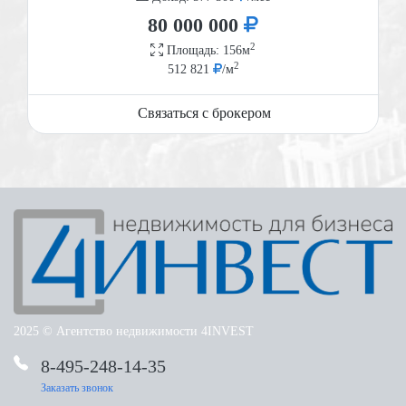
80 000 000
2
Площадь: 156м
2
512 821
/м
Связаться с брокером
2025 © Агентство недвижимости 4INVEST
8-495-248-14-35
Башиловская улица 11
Башиловская улица 11
Ярославское шоссе 218
Заказать звонок