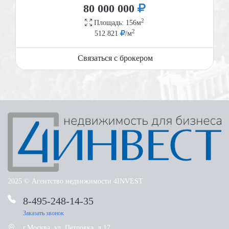
80 000 000
2
Площадь: 156м
2
512 821
/м
Связаться с брокером
2025 © Агентство недвижимости 4INVEST
8-495-248-14-35
Башиловская улица 11
Башиловская улица 11
Ярославское шоссе 218
Заказать звонок
г.Москва, ул. Петровка, д.17