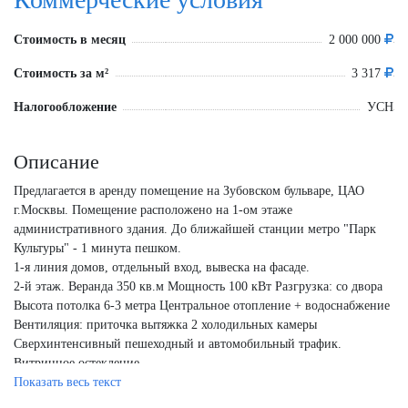
Стоимость в месяц
2 000 000
Стоимость за м²
3 317
Налогообложение
УСН
Описание
Предлагается в аренду помещение на Зубовском бульваре, ЦАО
г.Москвы. Помещение расположено на 1-ом этаже
административного здания. До ближайшей станции метро "Парк
Культуры" - 1 минута пешком.
1-я линия домов, отдельный вход, вывеска на фасаде.
2-й этаж. Веранда 350 кв.м Мощность 100 кВт Разгрузка: со двора
Высота потолка 6-3 метра Центральное отопление + водоснабжение
Вентиляция: приточка вытяжка 2 холодильных камеры
Сверхинтенсивный пешеходный и автомобильный трафик.
Витринное остекление.
Общая площадь помещения: 603 кв.м.
Показать весь текст