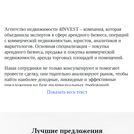
Агентство недвижимости 4INVEST – компания, которая
объединила экспертов в сфере арендного бизнеса, операций
с коммерческой недвижимостью, юристов, аналитиков и
маркетологов. Основная специализация – покупка
арендного бизнеса, продажа и покупка коммерческой
недвижимости, аренда торговых площадей и помещений.
Наши сотрудники не только консультируют и помогают
провести сделку, они тщательно анализируют рынок, чтобы
найти наиболее доходные, ликвидные и эффективные
предложения на базе индивидуальных требований
заказчиков.
Показать весь текст
Чтобы успешно купить помещение в Москве, требуется
обладать опытом работы на рынке, знать особенности
формирования цен, располагать доступом к актуальным
предложениям, в числе которых и отсутствующие на
открытом рынке. Мы уже заключили большое количество
Лучшие предложения
сделок, помогли купить и продать помещения для бизнеса и