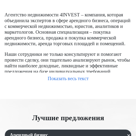
Агентство недвижимости 4INVEST – компания, которая
объединила экспертов в сфере арендного бизнеса, операций
с коммерческой недвижимостью, юристов, аналитиков и
маркетологов. Основная специализация – покупка
арендного бизнеса, продажа и покупка коммерческой
недвижимости, аренда торговых площадей и помещений.
Наши сотрудники не только консультируют и помогают
провести сделку, они тщательно анализируют рынок, чтобы
найти наиболее доходные, ликвидные и эффективные
предложения на базе индивидуальных требований
заказчиков.
Показать весь текст
Чтобы успешно купить помещение в Москве, требуется
обладать опытом работы на рынке, знать особенности
формирования цен, располагать доступом к актуальным
предложениям, в числе которых и отсутствующие на
открытом рынке. Мы уже заключили большое количество
Лучшие предложения
сделок, помогли купить и продать помещения для бизнеса и
под аренду.
Продажа торговых помещений с