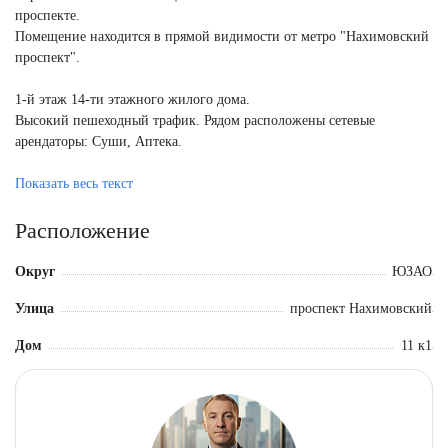
проспекте.
Помещение находится в прямой видимости от метро "Нахимовский
проспект".
1-й этаж 14-ти этажного жилого дома.
Высокий пешеходный трафик. Рядом расположены сетевые
арендаторы: Суши, Аптека.
Арендатор:
Показать весь текст
Красное и Белое - ДДА от от 17 апреля 2024 на 10 лет - МАП 280
000 руб, индексация 3%
Расположение
Общая площадь: 72,5 кв.м.
Округ
ЮЗАО
Улица
проспект Нахимовский
Дом
11 к1