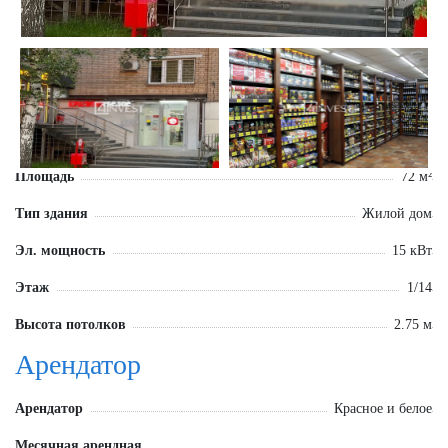
Площадь
72 м²
Тип здания
Жилой дом
Эл. мощность
15 кВт
Этаж
1/14
Высота потолков
2.75 м
Арендатор
Арендатор
Красное и белое
Месячная арендная