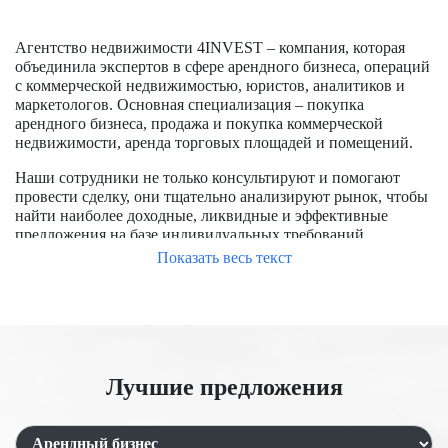
Агентство недвижимости 4INVEST – компания, которая
объединила экспертов в сфере арендного бизнеса, операций
с коммерческой недвижимостью, юристов, аналитиков и
маркетологов. Основная специализация – покупка
арендного бизнеса, продажа и покупка коммерческой
недвижимости, аренда торговых площадей и помещений.
Наши сотрудники не только консультируют и помогают
провести сделку, они тщательно анализируют рынок, чтобы
найти наиболее доходные, ликвидные и эффективные
предложения на базе индивидуальных требований
заказчиков.
Показать весь текст
Чтобы успешно купить помещение в Москве, требуется
обладать опытом работы на рынке, знать особенности
формирования цен, располагать доступом к актуальным
предложениям, в числе которых и отсутствующие на
открытом рынке. Мы уже заключили большое количество
Лучшие предложения
сделок, помогли купить и продать помещения для бизнеса и
под аренду.
Продажа торговых помещений с