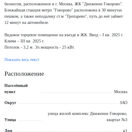
бизнесом, расположенное в г. Москва, ЖК "Движение Говорово".
Ближайшая станция метро "Говорово" расположена в 30 минутах
пешком, а также неподалеку ст.м "Тропарево", путь до неё займет
12 минут на автомобиле.
Видовое торцевое помещение на въезде в ЖК. Ввод – I кв. 2025 г.
Ключи – III кв. 2025 г.
Потолок - 3,2 м. Эл.мощность - 25 кВт.
Арендаторы:
Показать весь текст
1. Вкусвилл - ДДА - МАП 377 600 руб.
Расположение
Общая площадь - 128 кв.м.
Населённый
пункт
Москва
Округ
ЗАО
улица жилой комплекс Движение Говорово,
Улица
квартал №3
Дом
к1