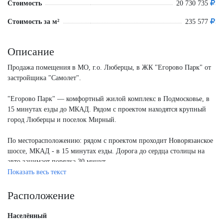
Стоимость
20 730 735
Стоимость за м²
235 577
Описание
Продажа помещения в МО, г.о. Люберцы, в ЖК "Егорово Парк" от
застройщика "Самолет".
"Егорово Парк" — комфортный жилой комплекс в Подмосковье, в
15 минутах езды до МКАД. Рядом с проектом находятся крупный
город Люберцы и поселок Мирный.
По месторасположению: рядом с проектом проходит Новорязанское
шоссе, МКАД - в 15 минутах езды. Дорога до сердца столицы на
авто занимает порядка 30 минут.
Показать весь текст
Эффективные планировки, витринные окна, отделка shell&core,
эл.мощность от 200 Вт/на кв.м., нагрузка на пол от 200кг/кв.м.
Расположение
Корпус 3.2, секция 7, условный номер - 25.
Населённый