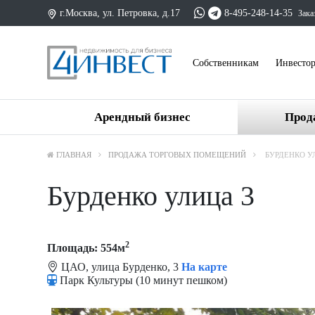
г.Москва, ул. Петровка, д.17
8-495-248-14-35
Зака
Cобственникам
Инвесто
Арендный бизнес
Прод
ГЛАВНАЯ
ПРОДАЖА ТОРГОВЫХ ПОМЕЩЕНИЙ
БУРДЕНКО У
Бурденко улица 3
2
Площадь: 554м
ЦАО, улица Бурденко, 3
На карте
Парк Культуры (10 минут пешком)