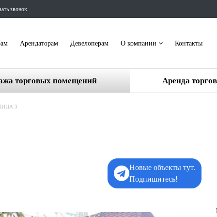
зать звонок
рам
Арендаторам
Девелоперам
О компании
Контакты
ажа торговых помещений
Аренда торго
ЛИЦА 3
Новые объекты тут.
Подпишитесь!