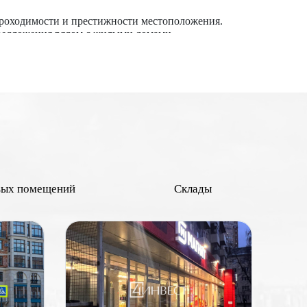
проходимости и престижности местоположения.
предложения рядом с жилыми домами.
знес-кварталами привлекают больше покупателей и
ейлеров, что увеличивает стоимость. Наличие
 стоят дороже в абсолютных цифрах, но могут иметь
х зон повышают ценность объекта. Применительно к
 отделкой обычно оцениваются выше. Наличие всех
иальных покупателей.
ременений, споров и задолженностей повышает
вых помещений
Склады
 выше его рыночная стоимость.
в и других объектов инфраструктуры могут повысить
и до состояния объекта и экономических условий.
основанные решения при покупке или продаже
 Москве