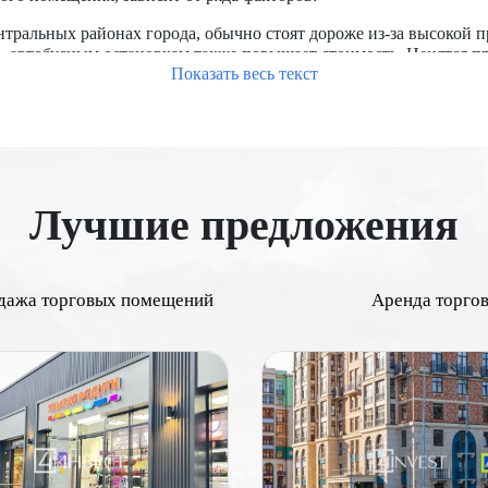
тральных районах города, обычно стоят дороже из-за высокой 
о, автобусным остановкам также повышает стоимость. Ценятся 
Показать весь текст
ы с развитыми коммерческими зонами, торговыми центрами и би
фик рядом с объектом повышает его привлекательность для рит
кже являются важными факторами.
я напрямую влияет на его стоимость. Большие помещения часто
 планировка, наличие витрин, складских помещений, санитарны
рвом этаже стоят дороже.
Лучшие предложения
ремонтированные помещения с современными коммуникациями и
оснабжение, отопление, кондиционирование) важно для потенц
 необходимых правоустанавливающих документов, отсутствие об
дажа торговых помещений
Аренда торго
ы является важным фактором. Чем выше доходность объекта, тем
на, строительство новых транспортных линий, торговых центро
ножества факторов, начиная от местоположения и проходимост
ает более точно оценить стоимость недвижимости и принять об
дорогие торговые помещения в