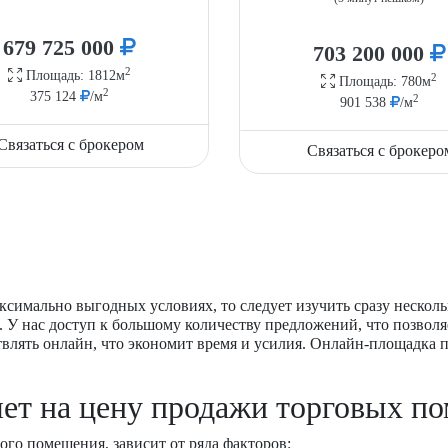
679 725 000
703 200 000
2
Площадь: 1812м
2
Площадь: 780м
2
375 124
/м
2
901 538
/м
Связаться с брокером
Связаться с брокеро
ксимально выгодных условиях, то следует изучить сразу нескол
 У нас доступ к большому количеству предложений, что позволя
твлять онлайн, что экономит время и усилия. Онлайн-площадка
яет на цену продажи торговых п
ого помещения, зависит от ряда факторов: