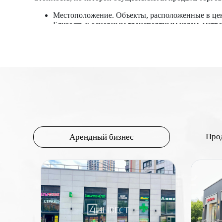
Местоположение. Объекты, расположенные в цен
Близость к основным транспортным узлам, метр
Коммерческая привлекательность района. Район
арендаторов, что увеличивает цену.
Проходимость и трафик. Высокий пешеходный тра
парковок и удобный доступ для автомобилей та
Площадь и планировка. Общая площадь помещени
более низкую цену за квадратный метр. Удобная
коммерческой недвижимости, то помещения на пе
Состояние и оснащение. Новые или недавно от
необходимых коммуникаций (электричество, вод
Правовой статус и документация. Наличие всех
привлекательность объекта.
Про
Арендный бизнес
Арендный доход. Потенциальный доход от аренд
Перспективы развития. Планы по развитию райо
стоимость недвижимости.
Цена торговых помещений формируется под влиянием м
Понимание этих факторов и их взаимодействия помог
торговых помещений.
Самые 