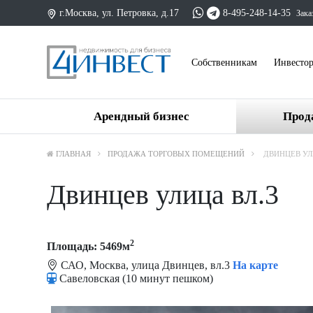
г.Москва, ул. Петровка, д.17
8-495-248-14-35
Зака
Cобственникам
Инвесто
Арендный бизнес
Прод
ГЛАВНАЯ
ПРОДАЖА ТОРГОВЫХ ПОМЕЩЕНИЙ
ДВИНЦЕВ УЛ
Двинцев улица вл.3
2
Площадь: 5469м
САО, Москва, улица Двинцев, вл.3
На карте
Савеловская (10 минут пешком)