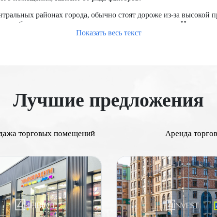
тральных районах города, обычно стоят дороже из-за высокой 
о, автобусным остановкам также повышает стоимость. Ценятся 
Показать весь текст
ы с развитыми коммерческими зонами, торговыми центрами и би
фик рядом с объектом повышает его привлекательность для рит
кже являются важными факторами.
я напрямую влияет на его стоимость. Большие помещения часто
 планировка, наличие витрин, складских помещений, санитарны
рвом этаже стоят дороже.
Лучшие предложения
ремонтированные помещения с современными коммуникациями и
оснабжение, отопление, кондиционирование) важно для потенц
 необходимых правоустанавливающих документов, отсутствие об
дажа торговых помещений
Аренда торго
ы является важным фактором. Чем выше доходность объекта, тем
на, строительство новых транспортных линий, торговых центро
ножества факторов, начиная от местоположения и проходимост
ает более точно оценить стоимость недвижимости и принять об
дорогие торговые помещения в