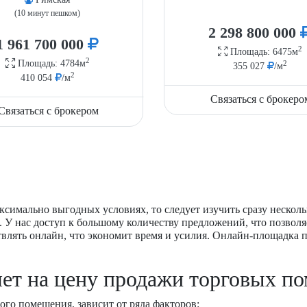
(10 минут пешком)
2 298 800 000
1 961 700 000
2
Площадь: 6475м
2
Площадь: 4784м
2
355 027
/м
2
410 054
/м
Связаться с брокеро
Связаться с брокером
ксимально выгодных условиях, то следует изучить сразу нескол
 У нас доступ к большому количеству предложений, что позволя
твлять онлайн, что экономит время и усилия. Онлайн-площадка
яет на цену продажи торговых п
ого помещения, зависит от ряда факторов: