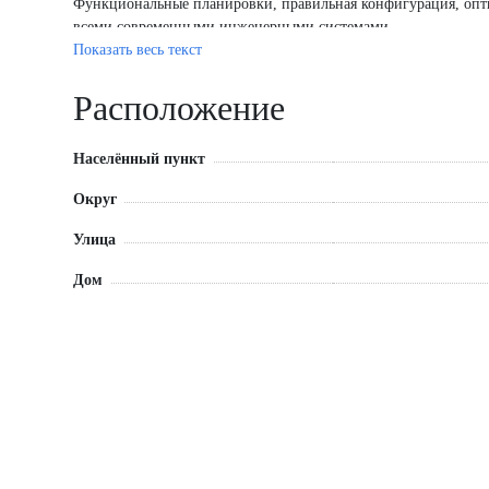
Функциональные планировки, правильная конфигурация, опт
всеми современными инженерными системами.
Показать весь текст
Продолжаются работы по благоустройству, а также пусконалад
Расположение
Общая площадь: 5 469 кв.м. (22-24 этаж целиком)
Населённый пункт
Округ
Улица
Дом