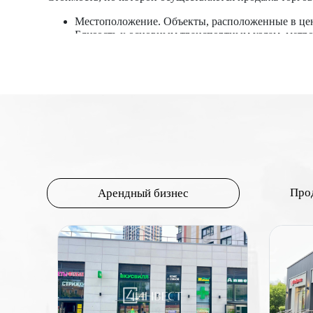
Местоположение. Объекты, расположенные в цен
Близость к основным транспортным узлам, метр
Коммерческая привлекательность района. Район
арендаторов, что увеличивает цену.
Проходимость и трафик. Высокий пешеходный тра
парковок и удобный доступ для автомобилей та
Площадь и планировка. Общая площадь помещени
более низкую цену за квадратный метр. Удобная
коммерческой недвижимости, то помещения на пе
Состояние и оснащение. Новые или недавно от
необходимых коммуникаций (электричество, вод
Правовой статус и документация. Наличие всех
привлекательность объекта.
Про
Арендный бизнес
Арендный доход. Потенциальный доход от аренд
Перспективы развития. Планы по развитию райо
стоимость недвижимости.
Цена торговых помещений формируется под влиянием м
Понимание этих факторов и их взаимодействия помог
торговых помещений.
Самые 