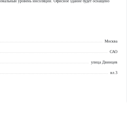
имальный уровень инсоляции. Офисное здание будет оснащено
очные работы инженерных систем. Готовность: 2025 г.
Москва
САО
улица Двинцев
вл.3