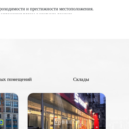
проходимости и престижности местоположения.
предложения рядом с жилыми домами.
знес-кварталами привлекают больше покупателей и
ейлеров, что увеличивает стоимость. Наличие
 стоят дороже в абсолютных цифрах, но могут иметь
х зон повышают ценность объекта. Применительно к
 отделкой обычно оцениваются выше. Наличие всех
иальных покупателей.
ременений, споров и задолженностей повышает
вых помещений
Склады
 выше его рыночная стоимость.
в и других объектов инфраструктуры могут повысить
и до состояния объекта и экономических условий.
основанные решения при покупке или продаже
 Москве