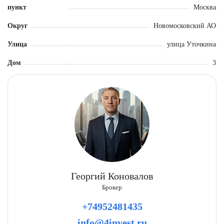
пункт
Москва
Округ
Новомосковский АО
Улица
улица Уточкина
Дом
3
Георгий Коновалов
Брокер
+74952481435
info@4invest.ru