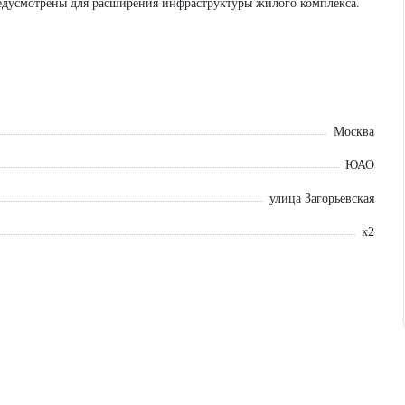
едусмотрены для расширения инфраструктуры жилого комплекса.
, эл.мощность от 200 Вт/кв.м., витринные окна, эффективные
Москва
ЮАО
улица Загорьевская
к2