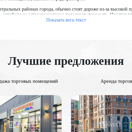
тральных районах города, обычно стоят дороже из-за высокой 
о, автобусным остановкам также повышает стоимость. Ценятся 
Показать весь текст
ы с развитыми коммерческими зонами, торговыми центрами и би
фик рядом с объектом повышает его привлекательность для рит
кже являются важными факторами.
я напрямую влияет на его стоимость. Большие помещения часто
 планировка, наличие витрин, складских помещений, санитарны
рвом этаже стоят дороже.
Лучшие предложения
ремонтированные помещения с современными коммуникациями и
оснабжение, отопление, кондиционирование) важно для потенц
 необходимых правоустанавливающих документов, отсутствие об
дажа торговых помещений
Аренда торго
ы является важным фактором. Чем выше доходность объекта, тем
на, строительство новых транспортных линий, торговых центро
ножества факторов, начиная от местоположения и проходимост
ает более точно оценить стоимость недвижимости и принять об
дорогие торговые помещения в