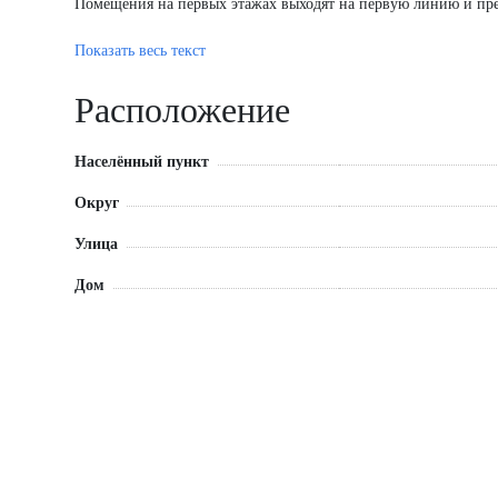
Помещения на первых этажах выходят на первую линию и пр
Корпус 1, секция 3, условный номер - 9. Отделка shell & core
Показать весь текст
планировки.
Расположение
Общая площадь: 109,17 кв.м.
Населённый пункт
Округ
Улица
Дом