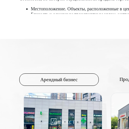
Местоположение. Объекты, расположенные в цен
Близость к основным транспортным узлам, метр
Коммерческая привлекательность района. Район
арендаторов, что увеличивает цену.
Проходимость и трафик. Высокий пешеходный тра
парковок и удобный доступ для автомобилей та
Площадь и планировка. Общая площадь помещени
более низкую цену за квадратный метр. Удобная
коммерческой недвижимости, то помещения на пе
Состояние и оснащение. Новые или недавно от
необходимых коммуникаций (электричество, вод
Правовой статус и документация. Наличие всех
привлекательность объекта.
Про
Арендный бизнес
Арендный доход. Потенциальный доход от аренд
Перспективы развития. Планы по развитию райо
стоимость недвижимости.
Цена торговых помещений формируется под влиянием м
Понимание этих факторов и их взаимодействия помог
торговых помещений.
Самые 