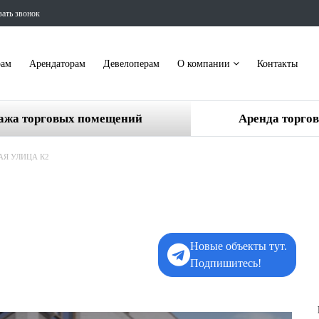
зать звонок
рам
Арендаторам
Девелоперам
О компании
Контакты
ажа торговых помещений
Аренда торго
АЯ УЛИЦА К2
Новые объекты тут.
Подпишитесь!