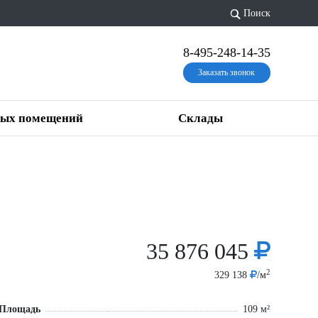
Поиск
8-495-248-14-35
Заказать звонок
вых помещений
Склады
35 876 045
2
329 138
/м
Площадь
109 м²