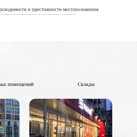
проходимости и престижности местоположения.
предложения рядом с жилыми домами.
знес-кварталами привлекают больше покупателей и
ейлеров, что увеличивает стоимость. Наличие
 стоят дороже в абсолютных цифрах, но могут иметь
х зон повышают ценность объекта. Применительно к
 отделкой обычно оцениваются выше. Наличие всех
иальных покупателей.
ременений, споров и задолженностей повышает
вых помещений
Склады
 выше его рыночная стоимость.
в и других объектов инфраструктуры могут повысить
и до состояния объекта и экономических условий.
основанные решения при покупке или продаже
 Москве