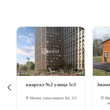
69
квартал №2 улица 5с3
Знамя
69
Москва, улица квартал №2, 5с3
Щер
п