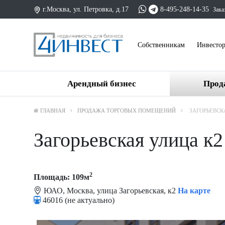
г.Москва, ул. Петровка, д.17
8-495-248-14-35
Зака
Cобственникам
Инвесто
Арендный бизнес
Прод
ГЛАВНАЯ
ПРОДАЖА ТОРГОВЫХ ПОМЕЩЕНИЙ
ЗАГОРЬЕВСК
Загорьевская улица к2
2
Площадь: 109м
ЮАО, Москва, улица Загорьевская, к2
На карте
46016 (не актуально)