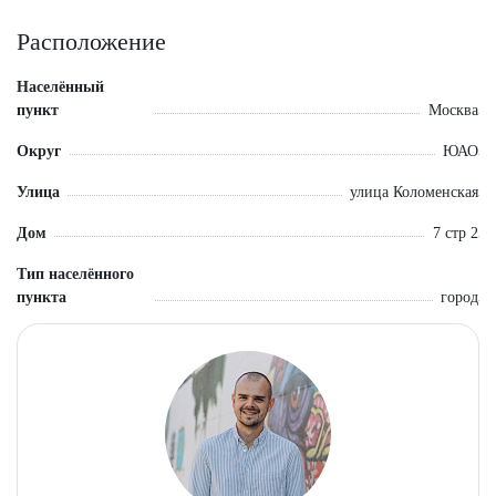
Выделенная электрическая мощность - 30 кВт(возможно
увеличение).
Расположение
Общая площадь 95 кв.м.
Населённый
пункт
Москва
Округ
ЮАО
Улица
улица Коломенская
Дом
7 стр 2
Тип населённого
пункта
город