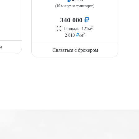
(10 минут на транспорте)
340 000
2
Площадь: 121м
2
2 810
/м
м
Связаться с брокером