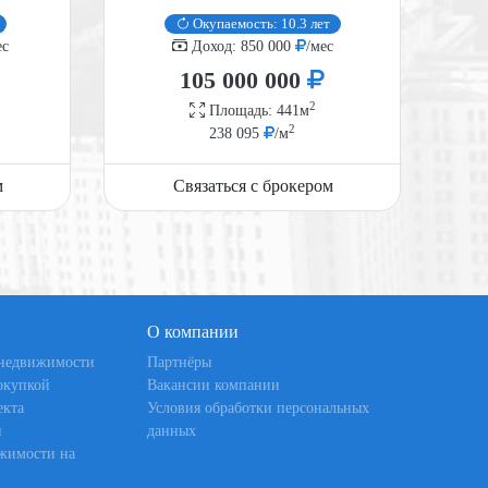
Окупаемость: 10.3 лет
ес
Доход: 850 000
/мес
105 000 000
2
Площадь: 441м
2
238 095
/м
м
Связаться с брокером
О компании
 недвижимости
Партнёры
окупкой
Вакансии компании
екта
Условия обработки персональных
и
данных
жимости на