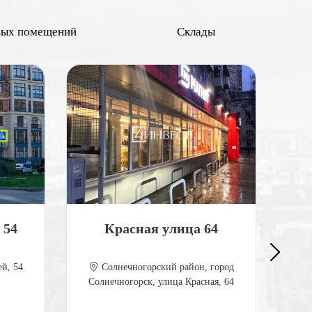
вых помещений
Склады
 54
Красная улица 64
Гот
й, 54
Солнечногорский район, город
Солнечногорск, улица Красная, 64
М