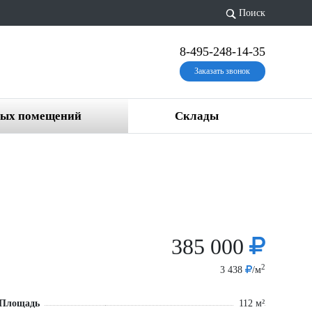
Поиск
8-495-248-14-35
Заказать звонок
вых помещений
Склады
385 000
2
3 438
/м
Площадь
112 м²