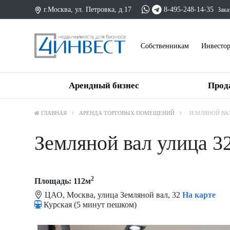
г.Москва, ул. Петровка, д.17
8-495-248-14-35
Зака
Cобственникам
Инвесто
Арендный бизнес
Прод
ГЛАВНАЯ
АРЕНДА ТОРГОВЫХ ПОМЕЩЕНИЙ
ЗЕМЛЯНОЙ ВАЛ
Земляной вал улица 3
2
Площадь: 112м
ЦАО, Москва, улица Земляной вал, 32
На карте
Курская (5 минут пешком)