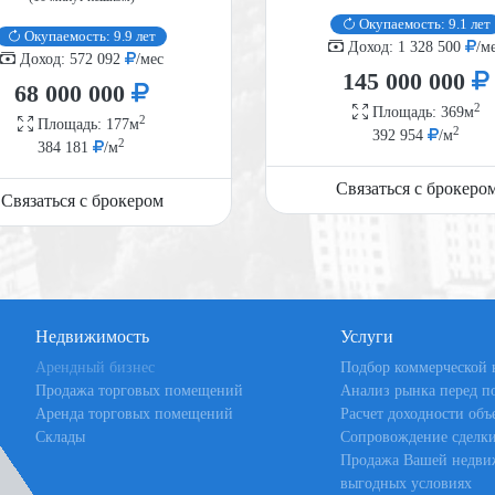
Окупаемость: 9.1 лет
Окупаемость: 9.9 лет
Доход: 1 328 500
/м
Доход: 572 092
/мес
145 000 000
68 000 000
2
Площадь: 369м
2
Площадь: 177м
2
392 954
/м
2
384 181
/м
Связаться с брокеро
Связаться с брокером
Недвижимость
Услуги
Арендный бизнес
Подбор коммерческой
Продажа торговых помещений
Анализ рынка перед п
Аренда торговых помещений
Расчет доходности объ
Склады
Сопровождение сделк
Продажа Вашей недви
выгодных условиях