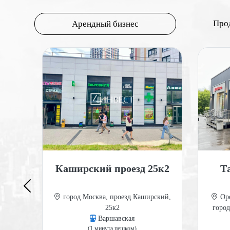
Про
Арендный бизнес
20А
Каширский проезд 25к2
Т
ород
город Москва, проезд Каширский,
Оре
20А
25к2
город
Варшавская
(1 минута пешком)