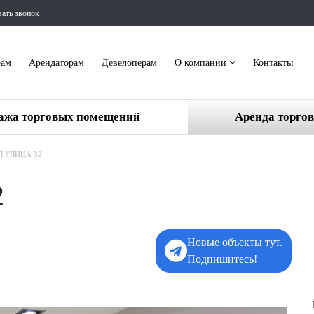
зать звонок
рам
Арендаторам
Девелоперам
О компании
Контакты
ажа торговых помещений
Аренда торго
 УЛИЦА 32
2
Новые объекты тут.
Подпишитесь!