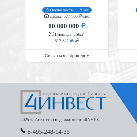
Окупаемость: 11.5 лет
Доход: 577 500
/мес
80 000 000
2
Площадь: 156м
2
512 821
/м
Связаться с брокером
2025 © Агентство недвижимости 4INVEST
8-495-248-14-35