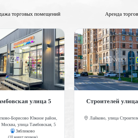
дажа торговых помещений
Аренда торго
амбовская улица 5
Строителей улица
хово-Борисово Южное район,
Лайково, улица Строителе
 Москва, улица Тамбовская, 5
Зябликово
(10 минут пешком)