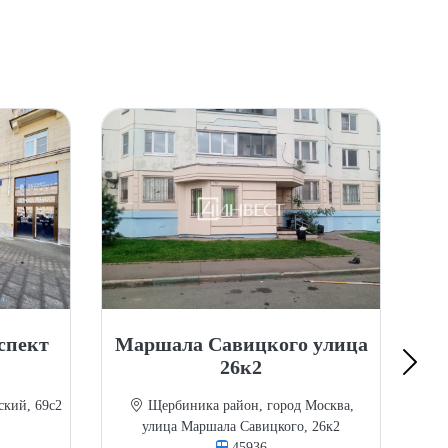
спект
Маршала Савицкого улица
26к2
р
кий, 69с2
Щербиника район, город Москва,
улица Маршала Савицкого, 26к2
45936