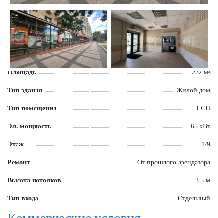
Площадь
232 м²
Тип здания
Жилой дом
Тип помещения
ПСН
Эл. мощность
65 кВт
Этаж
1/9
Ремонт
От прошлого арендатора
Высота потолков
3.5 м
Тип входа
Отдельный
Коммерческие условия