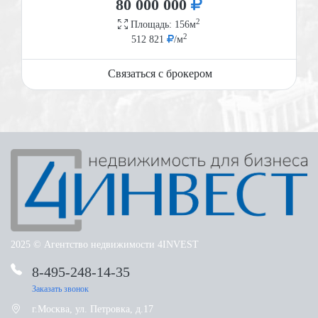
80 000 000
2
Площадь: 156м
2
512 821
/м
Связаться с брокером
2025 © Агентство недвижимости 4INVEST
8-495-248-14-35
Башиловская улица 11
Башиловская улица 11
Ярославское шоссе 218
Заказать звонок
г.Москва, ул. Петровка, д.17