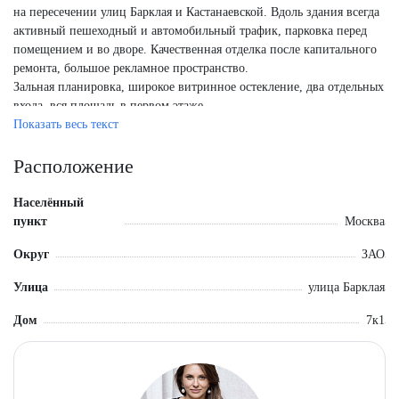
на пересечении улиц Барклая и Кастанаевской. Вдоль здания всегда
активный пешеходный и автомобильный трафик, парковка перед
помещением и во дворе. Качественная отделка после капитального
ремонта, большое рекламное пространство.
Зальная планировка, широкое витринное остекление, два отдельных
входа, вся площадь в первом этаже.
Арендатор - алкомаркет "Ароматный мир", ДДА на 5 лет от августа
Показать весь текст
2020 года, МАП - 550 000 руб. Ежегодная индексация.
Общая площадь помещения - 120 кв.м.
Расположение
Выделенная электрическая мощность - 35 кВт.
Населённый
пункт
Москва
Округ
ЗАО
Улица
улица Барклая
Дом
7к1