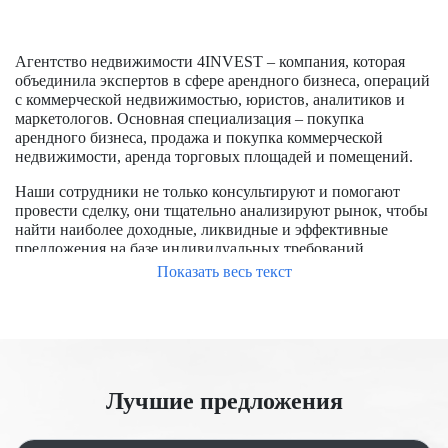
Агентство недвижимости 4INVEST – компания, которая
объединила экспертов в сфере арендного бизнеса, операций
с коммерческой недвижимостью, юристов, аналитиков и
маркетологов. Основная специализация – покупка
арендного бизнеса, продажа и покупка коммерческой
недвижимости, аренда торговых площадей и помещений.
Наши сотрудники не только консультируют и помогают
провести сделку, они тщательно анализируют рынок, чтобы
найти наиболее доходные, ликвидные и эффективные
предложения на базе индивидуальных требований
заказчиков.
Показать весь текст
Чтобы успешно купить помещение в Москве, требуется
обладать опытом работы на рынке, знать особенности
формирования цен, располагать доступом к актуальным
предложениям, в числе которых и отсутствующие на
открытом рынке. Мы уже заключили большое количество
Лучшие предложения
сделок, помогли купить и продать помещения для бизнеса и
под аренду.