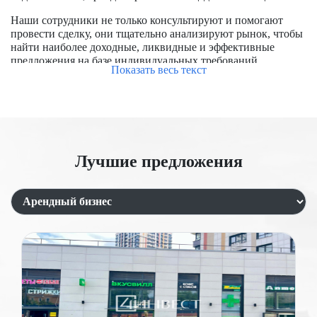
Наши сотрудники не только консультируют и помогают
провести сделку, они тщательно анализируют рынок, чтобы
найти наиболее доходные, ликвидные и эффективные
предложения на базе индивидуальных требований
Показать весь текст
заказчиков.
Чтобы успешно купить помещение в Москве, требуется
обладать опытом работы на рынке, знать особенности
формирования цен, располагать доступом к актуальным
предложениям, в числе которых и отсутствующие на
открытом рынке. Мы уже заключили большое количество
Лучшие предложения
сделок, помогли купить и продать помещения для бизнеса и
под аренду.
Продажа торговых помещений с
арендатором
Сдача коммерческой недвижимости в аренду является
одним из выгодных направлений. Этот вид деятельности
пользуется спросом, так как не у каждого арендатора есть
возможность сразу приобрести помещение под бизнес. В
центре Москвы арендный бизнес развит особенно хорошо,
однако услуги арендаторов обычно стоят дороже, чем в