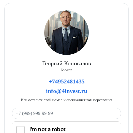
* продажа 180 000 000 руб;
* МАП -
1 934 163 руб.
;
* Лента - 1 647 000 руб. с НДС;
* Горздрав - 287 163 руб. с НДС;
* стоимость за 1 кв. м:
271 084 руб.
;
* НДС входит в стоимость.
СВЯЖИТЕСЬ С НАМИ, ЧТОБЫ
получить дополнительную
информацию и договориться о просмотре объекта.
Георгий Коновалов
Брокер
+74952481435
info@4invest.ru
Или оставьте свой номер и специалист вам перезвонит
Ваш телефон