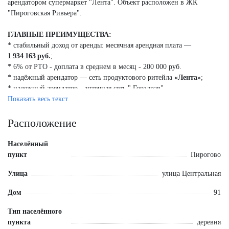
арендатором супермаркет "Лента". Объект расположен в ЖК
"Пироговская Ривьера".
ГЛАВНЫЕ ПРЕИМУЩЕСТВА:
* стабильный доход от аренды: месячная арендная плата —
1 934 163 руб.
;
* 6% от РТО - доплата в среднем в месяц - 200 000 руб.
* надёжный арендатор — сеть продуктового ритейла
«Лента»
;
* надежный арендатор - аптечная сеть " Горздрав".
Показать весь текст
ТЕХНИЧЕСКИЕ ХАРАКТЕРИСТИКИ:
* ул. Центральная, д. 93, деревня Пирогово, г. Мытищи.
Расположение
* тип здания: отдельностоящее;
* этажность помещения: 1;
Населённый
* площадь: 664 кв. м;
пункт
Пирогово
* открытая планировка;
Улица
улица Центральная
* электрическая мощность: 125 кВт;
* высота потолков: 4 м;
Дом
91
* земельный участок в собственности - 1500м2;
* вода центральная, септик, газ на участке.
Тип населённого
пункта
деревня
ФИНАНСОВЫЕ УСЛОВИЯ: