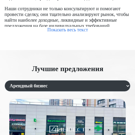
Наши сотрудники не только консультируют и помогают
провести сделку, они тщательно анализируют рынок, чтобы
найти наиболее доходные, ликвидные и эффективные
предложения на базе индивидуальных требований
Показать весь текст
заказчиков.
Чтобы успешно купить помещение в Москве, требуется
обладать опытом работы на рынке, знать особенности
формирования цен, располагать доступом к актуальным
предложениям, в числе которых и отсутствующие на
открытом рынке. Мы уже заключили большое количество
Лучшие предложения
сделок, помогли купить и продать помещения для бизнеса и
под аренду.
Продажа торговых помещений с
арендатором
Сдача коммерческой недвижимости в аренду является
одним из выгодных направлений. Этот вид деятельности
пользуется спросом, так как не у каждого арендатора есть
возможность сразу приобрести помещение под бизнес. В
центре Москвы арендный бизнес развит особенно хорошо,
однако услуги арендаторов обычно стоят дороже, чем в