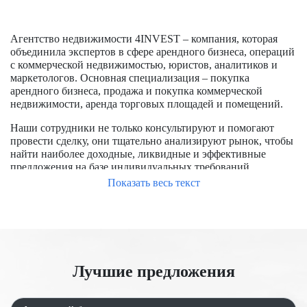
Агентство недвижимости 4INVEST – компания, которая
объединила экспертов в сфере арендного бизнеса, операций
с коммерческой недвижимостью, юристов, аналитиков и
маркетологов. Основная специализация – покупка
арендного бизнеса, продажа и покупка коммерческой
недвижимости, аренда торговых площадей и помещений.
Наши сотрудники не только консультируют и помогают
провести сделку, они тщательно анализируют рынок, чтобы
найти наиболее доходные, ликвидные и эффективные
предложения на базе индивидуальных требований
заказчиков.
Показать весь текст
Чтобы успешно купить помещение в Москве, требуется
обладать опытом работы на рынке, знать особенности
формирования цен, располагать доступом к актуальным
предложениям, в числе которых и отсутствующие на
открытом рынке. Мы уже заключили большое количество
Лучшие предложения
сделок, помогли купить и продать помещения для бизнеса и
под аренду.