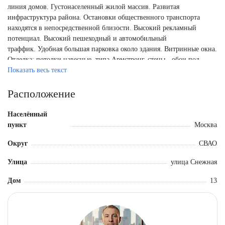
линия домов. Густонаселенный жилой массив. Развитая
инфраструктура района. Остановки общественного транспорта
находятся в непосредственной близости. Высокий рекламный
потенциал. Высокий пешеходный и автомобильный
траффик. Удобная большая парковка около здания. Витринные окна.
Отделка: потолки навесные, типа Армстронг, стены - обои под
покраску, напольное покрытие -плитка. Центральное отопление,
Показать весь текст
горячее и холодное водоснабжение. Приточно-вытяжная
вентиляция. Кондиционирование: предусмотрена мультизональная
Расположение
система. Система пожарной сигнализации. Охранная сигнализация:
датчики охраны на окнах. Земельно-правовые отношения:
Населённый
земельный участок (под зданием) предоставлен в долгосрочную
пункт
Москва
аренду на 49 лет. Арендатор: сетевая Аптека. МАП 500 000 руб.
Округ
СВАО
Улица
улица Снежная
Дом
13