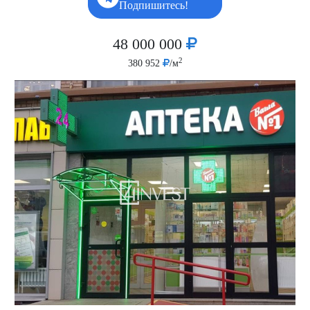
Подпишитесь!
48 000 000
2
380 952
/м