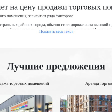
яет на цену продажи торговых п
ого помещения, зависит от ряда факторов:
тральных районах города, обычно стоят дороже из-за высокой 
о, автобусным остановкам также повышает стоимость. Ценятся 
Показать весь текст
ы с развитыми коммерческими зонами, торговыми центрами и би
фик рядом с объектом повышает его привлекательность для рит
кже являются важными факторами.
я напрямую влияет на его стоимость. Большие помещения часто
 планировка, наличие витрин, складских помещений, санитарны
рвом этаже стоят дороже.
Лучшие предложения
ремонтированные помещения с современными коммуникациями и
оснабжение, отопление, кондиционирование) важно для потенц
 необходимых правоустанавливающих документов, отсутствие об
дажа торговых помещений
Аренда торго
ы является важным фактором. Чем выше доходность объекта, тем
на, строительство новых транспортных линий, торговых центро
ножества факторов, начиная от местоположения и проходимост
ает более точно оценить стоимость недвижимости и принять об