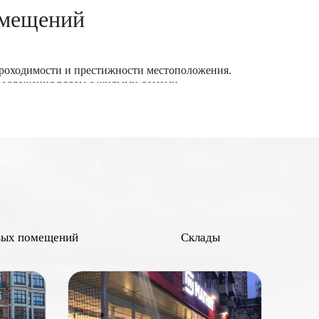
омещений
проходимости и престижности местоположения.
предложения рядом с жилыми домами.
знес-кварталами привлекают больше покупателей и
ейлеров, что увеличивает стоимость. Наличие
 стоят дороже в абсолютных цифрах, но могут иметь
х зон повышают ценность объекта. Применительно к
 отделкой обычно оцениваются выше. Наличие всех
иальных покупателей.
ременений, споров и задолженностей повышает
вых помещений
Склады
 выше его рыночная стоимость.
в и других объектов инфраструктуры могут повысить
и до состояния объекта и экономических условий.
основанные решения при покупке или продаже