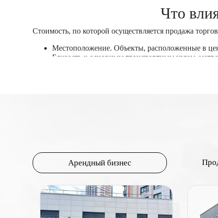
Что вли
Стоимость, по которой осуществляется продажа торгов
Местоположение. Объекты, расположенные в цен
Близость к основным транспортным узлам, метр
Коммерческая привлекательность района. Район
арендаторов, что увеличивает цену.
Проходимость и трафик. Высокий пешеходный тра
парковок и удобный доступ для автомобилей та
Площадь и планировка. Общая площадь помещени
более низкую цену за квадратный метр. Удобная
коммерческой недвижимости, то помещения на пе
Состояние и оснащение. Новые или недавно от
необходимых коммуникаций (электричество, вод
Правовой статус и документация. Наличие всех
привлекательность объекта.
Про
Арендный бизнес
Арендный доход. Потенциальный доход от аренд
Перспективы развития. Планы по развитию райо
стоимость недвижимости.
Цена торговых помещений формируется под влиянием м
Понимание этих факторов и их взаимодействия помог