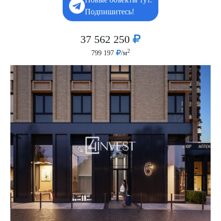
Подпишитесь!
37 562 250
2
799 197
/м