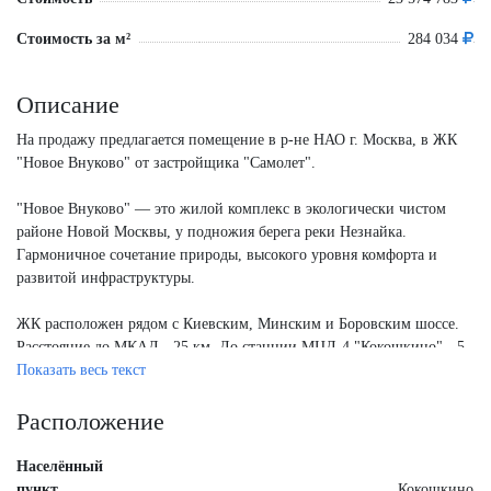
Стоимость за м²
284 034
Описание
На продажу предлагается помещение в р-не НАО г. Москва, в ЖК
"Новое Внуково" от застройщика "Самолет".
"Новое Внуково" — это жилой комплекс в экологически чистом
районе Новой Москвы, у подножия берега реки Незнайка.
Гармоничное сочетание природы, высокого уровня комфорта и
развитой инфраструктуры.
ЖК расположен рядом с Киевским, Минским и Боровским шоссе.
Расстояние до МКАД - 25 км. До станции МЦД-4 "Кокошкино" - 5
минут на автомобиле. Дорога до станции метро "Аэропорт
Показать весь текст
Внуково" займет 16 минут на автомобиле. Также для удобства
жителей комплекса и его сотрудников оборудовано 12
Расположение
автобусных остановок территории ЖК и организованы маршруты
общественного транспорта через них же.
Населённый
пункт
Кокошкино