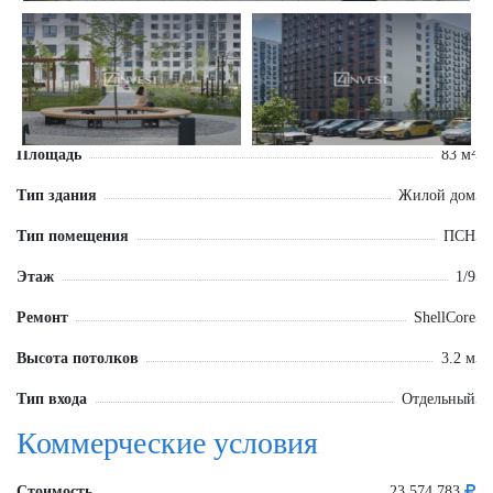
Площадь
83 м²
Тип здания
Жилой дом
Тип помещения
ПСН
Этаж
1/9
Ремонт
ShellCore
Высота потолков
3.2 м
Тип входа
Отдельный
Коммерческие условия
Стоимость
23 574 783