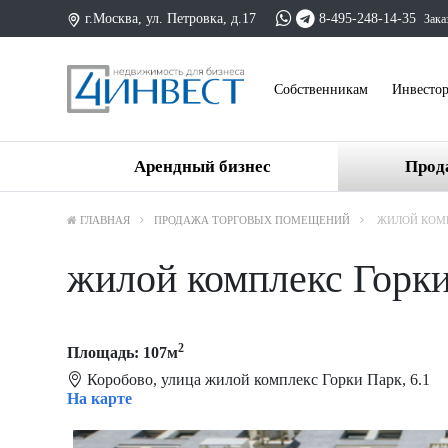
г.Москва, ул. Петровка, д.17
8-495-248-14-35
Зака
Cобственникам
Инвесто
Арендный бизнес
Прод
ГЛАВНАЯ
ПРОДАЖА ТОРГОВЫХ ПОМЕЩЕНИЙ
ЖИЛОЙ КОМП
жилой комплекс Горки
2
Площадь: 107м
Коробово, улица жилой комплекс Горки Парк, 6.1
На карте