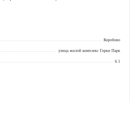
07.2026 г.
Коробово
улица жилой комплекс Горки Парк
6.1