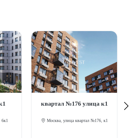
к1
квартал №176 улица к1
жи
 6к1
Москва, улица квартал №176, к1