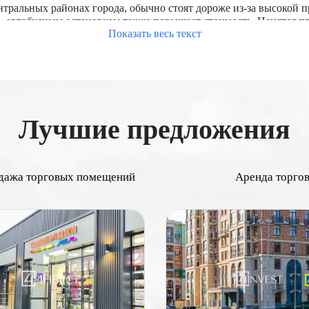
тральных районах города, обычно стоят дороже из-за высокой 
о, автобусным остановкам также повышает стоимость. Ценятся 
Показать весь текст
ы с развитыми коммерческими зонами, торговыми центрами и би
фик рядом с объектом повышает его привлекательность для рит
кже являются важными факторами.
я напрямую влияет на его стоимость. Большие помещения часто
 планировка, наличие витрин, складских помещений, санитарны
рвом этаже стоят дороже.
Лучшие предложения
ремонтированные помещения с современными коммуникациями и
оснабжение, отопление, кондиционирование) важно для потенц
 необходимых правоустанавливающих документов, отсутствие об
дажа торговых помещений
Аренда торго
ы является важным фактором. Чем выше доходность объекта, тем
на, строительство новых транспортных линий, торговых центро
ножества факторов, начиная от местоположения и проходимост
ает более точно оценить стоимость недвижимости и принять об
дорогие торговые помещения в