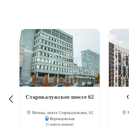
Старокалужское шоссе 62
9
Москва, шоссе Старокалужское, 62
М
Воронцовская
(1 минута пешком)