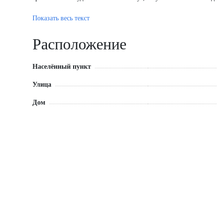
Корпус - 8.2, секция - 1, условный номер - 2. Заселение до 31.
Показать весь текст
Общая площадь: 107,34 кв.м.
Расположение
Населённый пункт
Улица
Дом