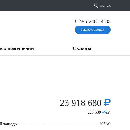
Поиск
8-495-248-14-35
Заказать звонок
вых помещений
Склады
23 918 680
2
223 539
/м
Площадь
107 м²