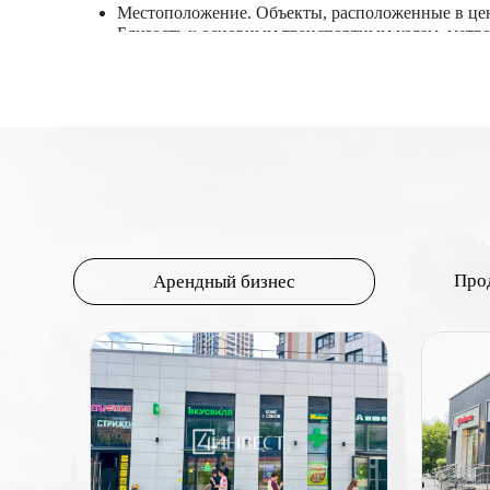
Местоположение. Объекты, расположенные в цен
Близость к основным транспортным узлам, метр
Коммерческая привлекательность района. Район
арендаторов, что увеличивает цену.
Проходимость и трафик. Высокий пешеходный тра
парковок и удобный доступ для автомобилей та
Площадь и планировка. Общая площадь помещени
более низкую цену за квадратный метр. Удобная
коммерческой недвижимости, то помещения на пе
Состояние и оснащение. Новые или недавно от
необходимых коммуникаций (электричество, вод
Правовой статус и документация. Наличие всех
привлекательность объекта.
Про
Арендный бизнес
Арендный доход. Потенциальный доход от аренд
Перспективы развития. Планы по развитию райо
стоимость недвижимости.
Цена торговых помещений формируется под влиянием м
Понимание этих факторов и их взаимодействия помог
торговых помещений.
Самые 