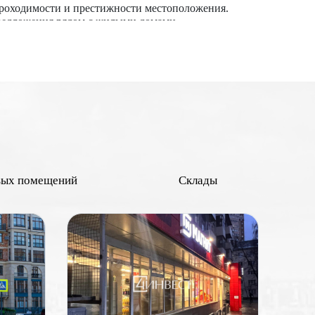
проходимости и престижности местоположения.
предложения рядом с жилыми домами.
знес-кварталами привлекают больше покупателей и
ейлеров, что увеличивает стоимость. Наличие
 стоят дороже в абсолютных цифрах, но могут иметь
х зон повышают ценность объекта. Применительно к
 отделкой обычно оцениваются выше. Наличие всех
иальных покупателей.
ременений, споров и задолженностей повышает
вых помещений
Склады
 выше его рыночная стоимость.
в и других объектов инфраструктуры могут повысить
и до состояния объекта и экономических условий.
основанные решения при покупке или продаже
 Москве