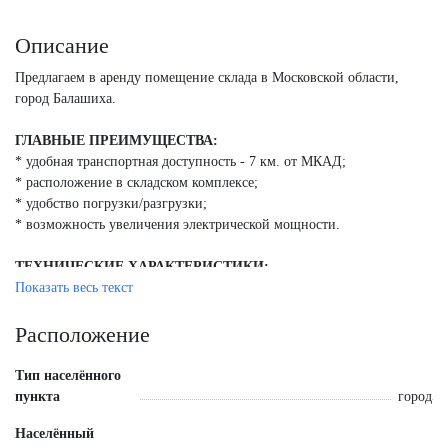
Описание
Предлагаем в аренду помещение склада в Московской области,
город Балашиха.
ГЛАВНЫЕ ПРЕИМУЩЕСТВА:
* удобная транспортная доступность - 7 км. от МКАД;
* расположение в складском комплексе;
* удобство погрузки/разгрузки;
* возможность увеличения электрической мощности.
ТЕХНИЧЕСКИЕ ХАРАКТЕРИСТИКИ:
* тип здания: складской комплекс;
Показать весь текст
* есть окна;
* площадь: 417 кв. м;
Расположение
* электрическая мощность: 30 кВт с возможностью увеличить;
* высота потолков: 4 м;
Тип населённого
* пол - антипыль;
пункта
город
* 1 ворота на нулевом уровне.
Населённый