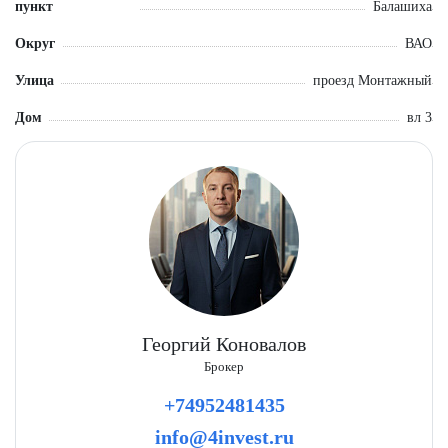
пункт
Балашиха
ФИНАНСОВЫЕ УСЛОВИЯ:
* стоимость аренды: 1 000 руб. за 1 кв. м/ месяц;
Округ
ВАО
* налогообложение: НДС оплачивается отдельно - 5%.
Улица
проезд Монтажный
СВЯЖИТЕСЬ С НАМИ, ЧТОБЫ
уточнить детали и договориться
о просмотре помещения.
Дом
вл 3
Георгий Коновалов
Брокер
+74952481435
info@4invest.ru