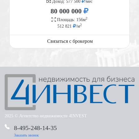
Доход: 577 500
/мес
80 000 000
2
Площадь: 156м
2
512 821
/м
Связаться с брокером
2025 © Агентство недвижимости 4INVEST
8-495-248-14-35
Башиловская улица 11
Башиловская улица 11
Ярославское шоссе 218
Заказать звонок