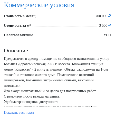
Коммерческие условия
Стоимость в месяц
700 000
Стоимость за м²
3 500
Налогообложение
УСН
Описание
Предлагается в аренду помещение свободного назначения на улице
Большая Дорогомиловская, ЗАО г. Москва. Ближайшая станция
метро "Киевская" - 2 минуты пешком. Объект расположен на 1-ом
этаже 9-и этажного жилого дома. Помещение с отличной
планировкой, большими витринными окнами, высокими
потолками.
Два входа: центральный и со двора для погрузочных работ.
С ремонтом после выезда магазина.
Удобная транспортная доступность.
Очень интенсивный пешеходный и автомобильный трафик.
Разрешенная парковка перед входом в здание.
Показать весь текст