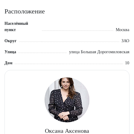
Соседи: в 30 метрах Макдональдс и ТРЦ Европейский.
Расположение
Предоставляются арендные каникулы до 2 месяца.
Населённый
пункт
Москва
Округ
ЗАО
Высота потолков - 3,2 м.
Электрическая мощность - 80 кВт.
Улица
улица Большая Дорогомиловская
Общая площадь - 200 кв.м.
Дом
10
Оксана Аксенова