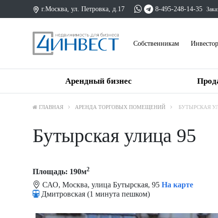
г.Москва, ул. Петровка, д.17
8-495-248-14-35
Зака
Cобственникам
Инвесто
Арендный бизнес
Прод
ГЛАВНАЯ
АРЕНДА ТОРГОВЫХ ПОМЕЩЕНИЙ
БУТЫРСКАЯ У
Бутырская улица 95
2
Площадь: 190м
САО, Москва, улица Бутырская, 95
На карте
Дмитровская (1 минута пешком)