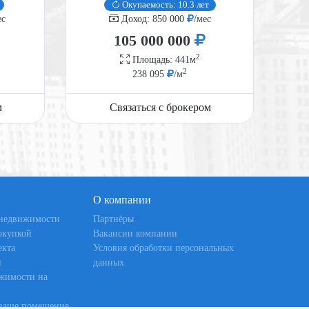
Окупаемость: 10.3 лет
ес
Доход: 850 000
/мес
105 000 000
2
Площадь: 441м
2
238 095
/м
м
Связаться с брокером
О компании
 недвижимости
Партнёры
окупкой
Вакансии компании
екта
Условия обработки персональных
и
данных
жимости на
 ваше помещение