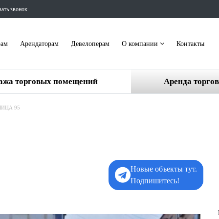
зать звонок
рам
Арендаторам
Девелоперам
О компании
Контакты
ажа торговых помещений
Аренда торго
ЛИЦА 95
Новые объекты тут.
Подпишитесь!