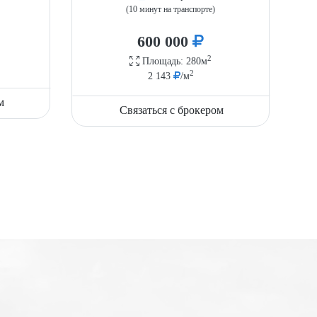
(10 минут на транспорте)
600 000
2
Площадь: 280м
2
2 143
/м
м
Связаться с брокером