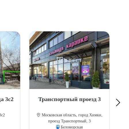
а 3с2
Транспортный проезд 3
К
3с2
Московская область, город Химки,
проезд Транспортный, 3
Беломорская