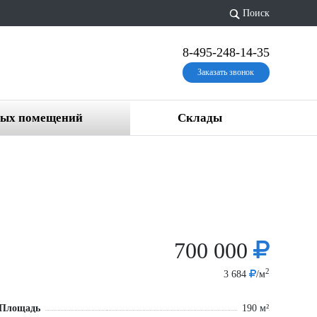
Поиск
8-495-248-14-35
Заказать звонок
вых помещений
Склады
700 000
2
3 684
/м
Площадь
190 м²