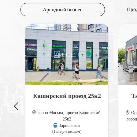
Про
Арендный бизнес
20А
Каширский проезд 25к2
Т
ород
город Москва, проезд Каширский,
Оре
20А
25к2
город
Варшавская
(1 минута пешком)