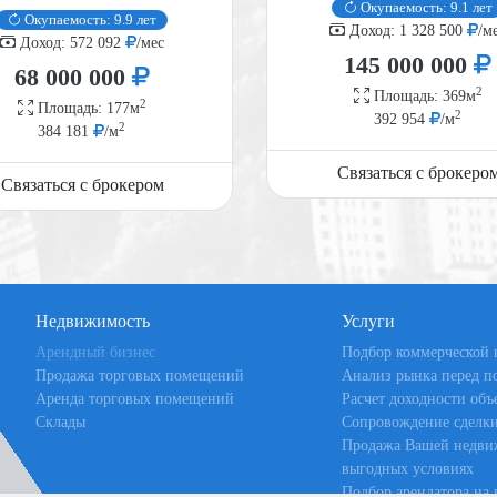
Окупаемость: 9.1 лет
Окупаемость: 9.9 лет
Доход: 1 328 500
/м
Доход: 572 092
/мес
145 000 000
68 000 000
2
Площадь: 369м
2
Площадь: 177м
2
392 954
/м
2
384 181
/м
Связаться с брокеро
Связаться с брокером
Недвижимость
Услуги
Арендный бизнес
Подбор коммерческой
Продажа торговых помещений
Анализ рынка перед п
Аренда торговых помещений
Расчет доходности объ
Склады
Сопровождение сделк
Продажа Вашей недви
выгодных условиях
Подбор арендатора на