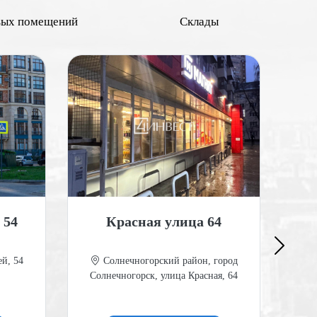
вых помещений
Склады
 54
Красная улица 64
Гот
й, 54
Солнечногорский район, город
Солнечногорск, улица Красная, 64
М