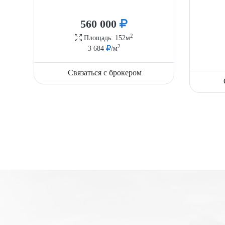
560 000
2
Площадь: 152м
2
3 684
/м
Связаться с брокером