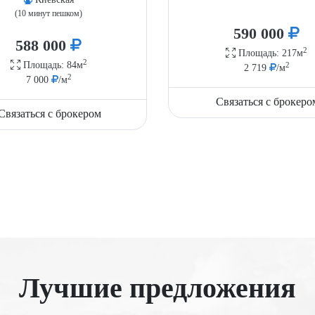
(10 минут пешком)
590 000
588 000
2
Площадь: 217м
2
Площадь: 84м
2
2 719
/м
2
7 000
/м
Связаться с брокеро
Связаться с брокером
Лучшие предложения