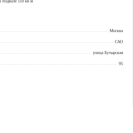
в подвале 110 кв.м.
Москва
САО
улица Бутырская
95