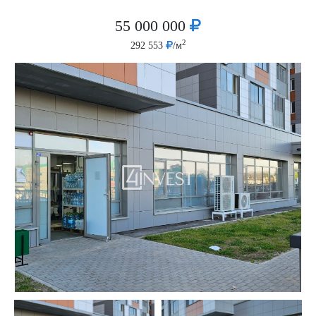
55 000 000
2
292 553
/м