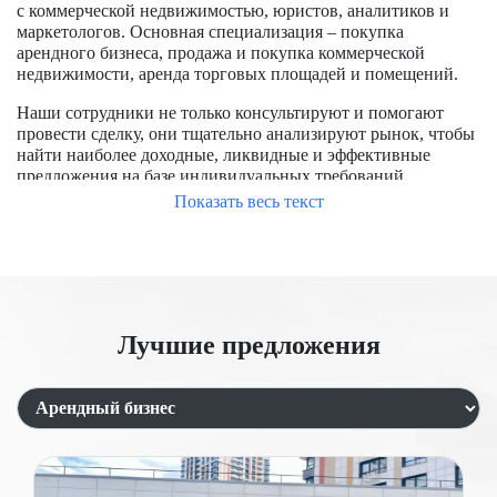
с коммерческой недвижимостью, юристов, аналитиков и
маркетологов. Основная специализация – покупка
арендного бизнеса, продажа и покупка коммерческой
недвижимости, аренда торговых площадей и помещений.
Наши сотрудники не только консультируют и помогают
провести сделку, они тщательно анализируют рынок, чтобы
найти наиболее доходные, ликвидные и эффективные
предложения на базе индивидуальных требований
заказчиков.
Показать весь текст
Чтобы успешно купить помещение в Москве, требуется
обладать опытом работы на рынке, знать особенности
формирования цен, располагать доступом к актуальным
предложениям, в числе которых и отсутствующие на
открытом рынке. Мы уже заключили большое количество
Лучшие предложения
сделок, помогли купить и продать помещения для бизнеса и
под аренду.
Продажа торговых помещений с
арендатором
Сдача коммерческой недвижимости в аренду является
одним из выгодных направлений. Этот вид деятельности