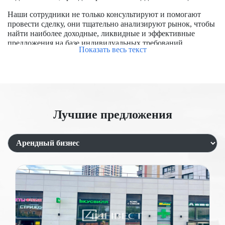
Наши сотрудники не только консультируют и помогают
провести сделку, они тщательно анализируют рынок, чтобы
найти наиболее доходные, ликвидные и эффективные
предложения на базе индивидуальных требований
Показать весь текст
заказчиков.
Чтобы успешно купить помещение в Москве, требуется
обладать опытом работы на рынке, знать особенности
формирования цен, располагать доступом к актуальным
предложениям, в числе которых и отсутствующие на
открытом рынке. Мы уже заключили большое количество
Лучшие предложения
сделок, помогли купить и продать помещения для бизнеса и
под аренду.
Продажа торговых помещений с
арендатором
Сдача коммерческой недвижимости в аренду является
одним из выгодных направлений. Этот вид деятельности
пользуется спросом, так как не у каждого арендатора есть
возможность сразу приобрести помещение под бизнес. В
центре Москвы арендный бизнес развит особенно хорошо,
однако услуги арендаторов обычно стоят дороже, чем в