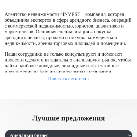
Агентство недвижимости 4INVEST – компания, которая
объединила экспертов в сфере арендного бизнеса, операций
с коммерческой недвижимостью, юристов, аналитиков и
маркетологов. Основная специализация – покупка
арендного бизнеса, продажа и покупка коммерческой
недвижимости, аренда торговых площадей и помещений.
Наши сотрудники не только консультируют и помогают
провести сделку, они тщательно анализируют рынок, чтобы
найти наиболее доходные, ликвидные и эффективные
предложения на базе индивидуальных требований
заказчиков.
Показать весь текст
Чтобы успешно купить помещение в Москве, требуется
обладать опытом работы на рынке, знать особенности
формирования цен, располагать доступом к актуальным
предложениям, в числе которых и отсутствующие на
открытом рынке. Мы уже заключили большое количество
Лучшие предложения
сделок, помогли купить и продать помещения для бизнеса и
под аренду.
Продажа торговых помещений с