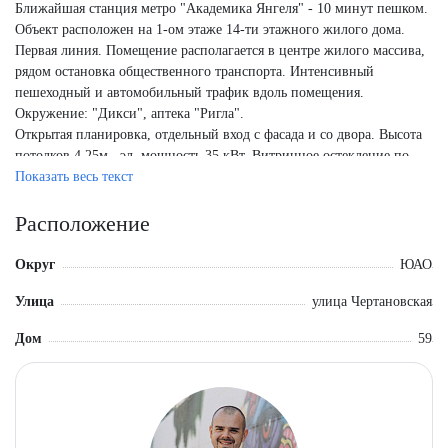
Ближайшая станция метро "Академика Янгеля" - 10 минут пешком.
Объект расположен на 1-ом этаже 14-ти этажного жилого дома.
Первая линия. Помещение располагается в центре жилого массива,
рядом остановка общественного транспорта. Интенсивный
пешеходный и автомобильный трафик вдоль помещения.
Окружение: "Дикси", аптека "Ригла".
Открытая планировка, отдельный вход с фасада и со двора. Высота
потолков 4,25м., эл. мощность 35 кВт. Витринное остекление по
фасаду. Парковка напротив помещения. Место для размещения
Показать весь текст
рекламы.
Арендатор: "Самокат" ДДА с апреля 2023 года до декабря 2028 года.
Расположение
МАП 397 341 руб. (ранее ДА был на 11 месяцев, сейчас заключили
на долгосрочный). Безусловная индексация 6% с 3-го года.
Округ
ЮАО
Общая площадь - 1860,5 кв.м.
Улица
улица Чертановская
Дом
59