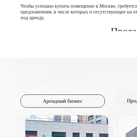
Чтобы успешно купить помещение в Москве, требуется
предложениям, в числе которых и отсутствующие на о
под аренду.
Прода
Сдача коммерческой недвижимости в аренду является о
возможность сразу приобрести помещение под бизнес.
спальном районе.
Предлагаем посмотреть нашу базу, чтобы выбрать на
выбрать объекты с сетевыми арендаторами, магазина
покупательской проходимостью.
Чтобы постоянно получать прибыль, рекомендуется вы
торговые центры;
Про
Арендный бизнес
стрит ритейл.
Эти виды различаются суммой инвестиций и перспект
продать, чтобы вернуть вложенные средства. У нас в 
Для каждого объекта имеется подробное описание: рас