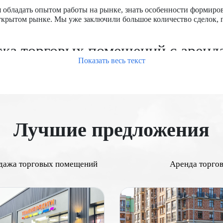
 обладать опытом работы на рынке, знать особенности формиров
ткрытом рынке. Мы уже заключили большое количество сделок, 
жа торговых помещений с аренд
Показать весь текст
дним из выгодных направлений. Этот вид деятельности пользуетс
 В центре Москвы арендный бизнес развит особенно хорошо, одн
дежный постоянный бизнес по сдаче в аренду помещений с дейс
ми, индивидуальными предпринимателями. Такие арендаторы раз
Лучшие предложения
брать одну из разновидностей коммерческой недвижимости:
дажа торговых помещений
Аренда торго
ивными доходами. В Москве объекты характеризуются максимал
базе представлены варианты, с которыми вложения можно окупить
положение, площадь, стоимость, доходность. В базе представлен