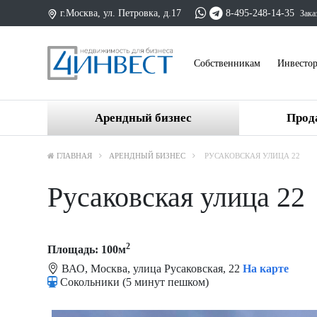
г.Москва, ул. Петровка, д.17
8-495-248-14-35
Зака
Cобственникам
Инвесто
Арендный бизнес
Прод
ГЛАВНАЯ
АРЕНДНЫЙ БИЗНЕС
РУСАКОВСКАЯ УЛИЦА 22
Русаковская улица 22
2
Площадь: 100м
ВАО, Москва, улица Русаковская, 22
На карте
Сокольники (5 минут пешком)