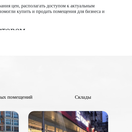
ания цен, располагать доступом к актуальным
помогли купить и продать помещения для бизнеса и
атором
я спросом, так как не у каждого арендатора есть
ако услуги арендаторов обычно стоят дороже, чем в
твующими арендаторами. Наши сотрудники помогут
вивают свой бизнес, а объекты обладают повышенной
вых помещений
Склады
ьной ликвидностью, поэтому их можно в любое время
 за 9-13 лет.
ы все помещения от собственников.