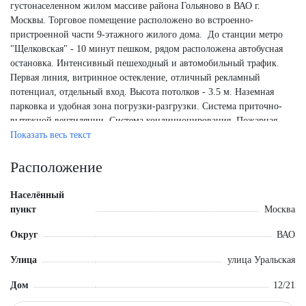
густонаселенном жилом массиве района Гольяново в ВАО г.
Москвы. Торговое помещение расположено во встроенно-
пристроенной части 9-этажного жилого дома. До станции метро
"Щелковская" - 10 минут пешком, рядом расположена автобусная
остановка. Интенсивный пешеходный и автомобильный трафик.
Первая линия, витринное остекление, отличный рекламный
потенциал, отдельный вход. Высота потолков - 3.5 м. Наземная
парковка и удобная зона погрузки-разгрузки. Система приточно-
вытяжной вентиляции. Система кондиционирования. Пожарная
сигнализация. Площадь на первом этаже - 360 кв.м., подвал - 51
Показать весь текст
кв.м.
Расположение
Арендаторы:
Алкомаркет "Бристоль", аптека "Апрель", ветклиника "БиоВет".
Населённый
Свободная площадь в подвале 51 кв.м.
пункт
Москва
Общий МАП - 680 000 руб.
Округ
ВАО
Улица
улица Уральская
Дом
12/21