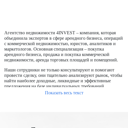
Агентство недвижимости 4INVEST – компания, которая
объединила экспертов в сфере арендного бизнеса, операций
с коммерческой недвижимостью, юристов, аналитиков и
маркетологов. Основная специализация – покупка
арендного бизнеса, продажа и покупка коммерческой
недвижимости, аренда торговых площадей и помещений.
Наши сотрудники не только консультируют и помогают
провести сделку, они тщательно анализируют рынок, чтобы
найти наиболее доходные, ликвидные и эффективные
предложения на базе индивидуальных требований
заказчиков.
Показать весь текст
Чтобы успешно купить помещение в Москве, требуется
обладать опытом работы на рынке, знать особенности
формирования цен, располагать доступом к актуальным
предложениям, в числе которых и отсутствующие на
открытом рынке. Мы уже заключили большое количество